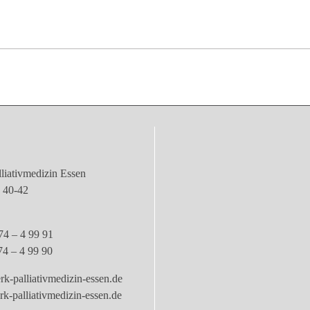
liativmedizin Essen
e 40-42
74 – 4 99 91
74 – 4 99 90
k-palliativmedizin-essen.de
-palliativmedizin-essen.de