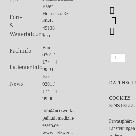
npe
Essen
Henricistraße
Fort-
40-42
&
45136
Weiterbildung
Essen
Fon
Fachinfo
0201 /
Suche
174 – 4
nach:
Patienteninfo
99 91
Fax
News
DATENSCH
0201 /
–
174 – 4
COOKIES
99 90
EINSTELL
info@netzwerk-
palliativmedizin-
Privatsphäre-
essen.de
Einstellungen
www.netzwerk-
ändern