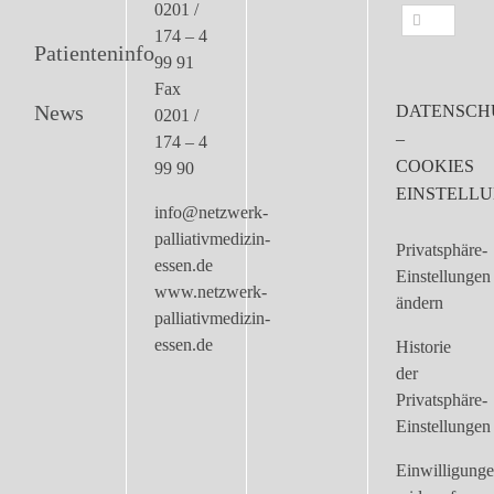
0201 /
Suche
174 – 4
nach:
Patienteninfo
99 91
Fax
News
DATENSCH
0201 /
–
174 – 4
COOKIES
99 90
EINSTELL
info@netzwerk-
palliativmedizin-
Privatsphäre-
essen.de
Einstellungen
www.netzwerk-
ändern
palliativmedizin-
essen.de
Historie
der
Privatsphäre-
Einstellungen
Einwilligung