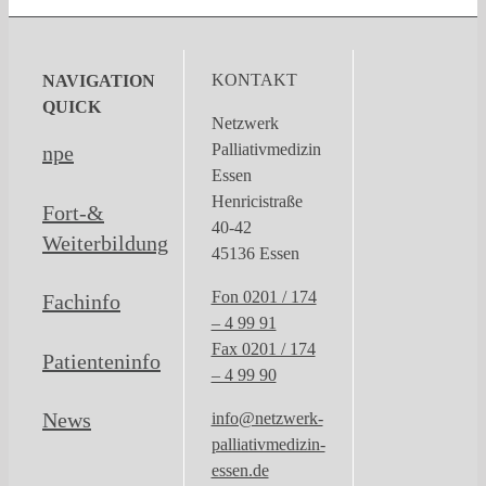
KONTAKT
NAVIGATION
QUICK
Netzwerk
Palliativmedizin
npe
Essen
Henricistraße
Fort-&
40-42
Weiterbildung
45136 Essen
Fon 0201 / 174
Fachinfo
– 4 99 91
Fax 0201 / 174
Patienteninfo
– 4 99 90
News
info@netzwerk-
palliativmedizin-
essen.de