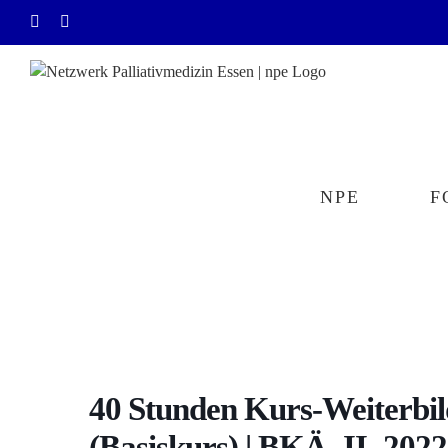
Zum
E-
Rss
Inhalt
Mail
springen
NPE
F
40 Stunden Kurs-Weiterbil
(Basiskurs) | BKÄ_II_2022