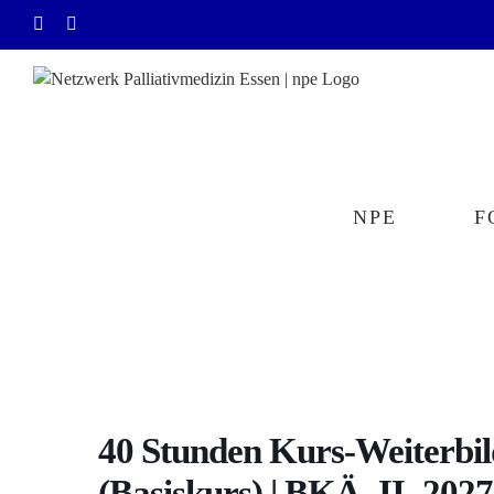
Zum
E-
Rss
Inhalt
Mail
springen
NPE
F
40 Stunden Kurs-Weiterbil
(Basiskurs) | BKÄ_II_2027