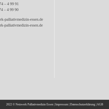
74 – 4 99 91
74 – 4 99 90
k-palliativmedizin-essen.de
-palliativmedizin-essen.de
2022 © Netzwerk Palliativmedizin Essen |
Impressum
|
Datenschutzerklärung
|
AGB