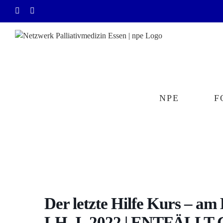
Zum
E-
Rss
Inhalt
Mail
springen
NPE
F
Der letzte Hilfe Kurs – am 
LH_I_2022 | ENTFÄLL