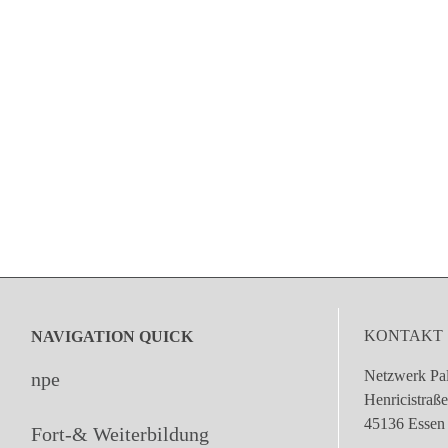
KONTAKT
NAVIGATION QUICK
Netzwerk Pal
npe
Henricistraß
45136 Essen
Fort-& Weiterbildung