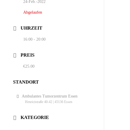
24-Feb.-2022
Abgelaufen
UHRZEIT
16:00 - 20:00
PREIS
€25.00
STANDORT
Ambulantes Tumorzentrum Essen
Henricistraße 40-42 | 45136 Essen
KATEGORIE