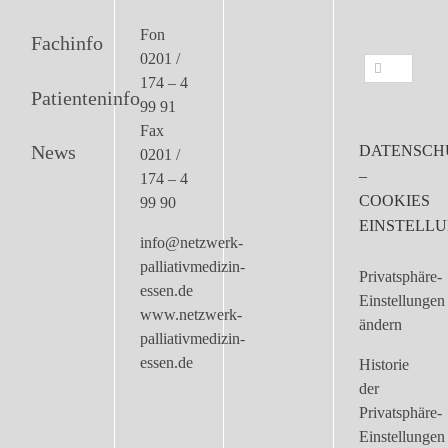
Fon
Fachinfo
0201 /
Suche
174 – 4
nach:
Patienteninfo
99 91
Fax
News
DATENSCH
0201 /
–
174 – 4
COOKIES
99 90
EINSTELL
info@netzwerk-
palliativmedizin-
Privatsphäre-
essen.de
Einstellungen
www.netzwerk-
ändern
palliativmedizin-
essen.de
Historie
der
Privatsphäre-
Einstellungen