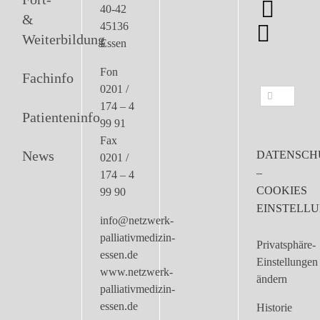
40-42
&
45136
Weiterbildung
Essen
Fon
Fachinfo
0201 /
Suche
174 – 4
nach:
Patienteninfo
99 91
Fax
News
DATENSCH
0201 /
–
174 – 4
COOKIES
99 90
EINSTELL
info@netzwerk-
palliativmedizin-
Privatsphäre-
essen.de
Einstellungen
www.netzwerk-
ändern
palliativmedizin-
essen.de
Historie