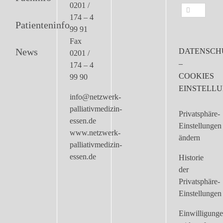
0201 /
Suche
174 – 4
nach:
Patienteninfo
99 91
Fax
News
DATENSCH
0201 /
–
174 – 4
COOKIES
99 90
EINSTELL
info@netzwerk-
palliativmedizin-
Privatsphäre-
essen.de
Einstellungen
www.netzwerk-
ändern
palliativmedizin-
essen.de
Historie
der
Privatsphäre-
Einstellungen
Einwilligung