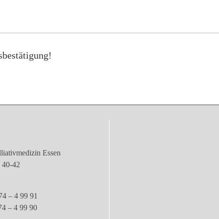
sbestätigung!
liativmedizin Essen
e 40-42
74 – 4 99 91
74 – 4 99 90